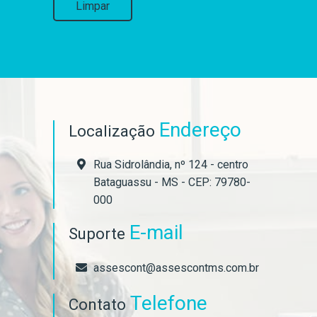
Limpar
Endereço
Localização
Rua Sidrolândia, nº 124 - centro
Bataguassu - MS - CEP: 79780-
000
E-mail
Suporte
assescont@assescontms.com.br
Telefone
Contato