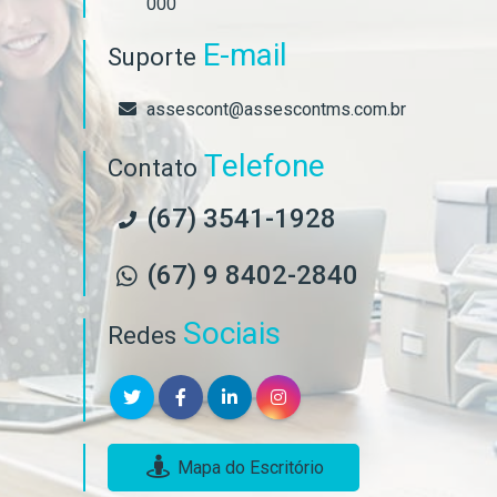
000
E-mail
Suporte
assescont@assescontms.com.br
Telefone
Contato
(67) 3541-1928
(67) 9 8402-2840
Sociais
Redes
Mapa do Escritório