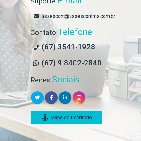
E-mail
Suporte
assescont@assescontms.com.br
Telefone
Contato
(67) 3541-1928
(67) 9 8402-2840
Sociais
Redes
Mapa do Escritório