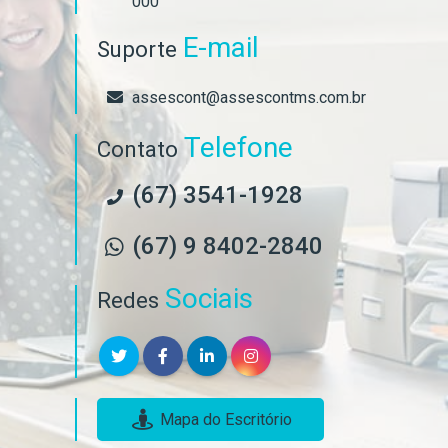
000
E-mail
Suporte
assescont@assescontms.com.br
Telefone
Contato
(67) 3541-1928
(67) 9 8402-2840
Sociais
Redes
Mapa do Escritório