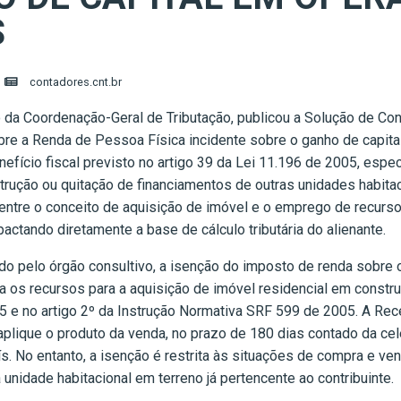
S
contadores.cnt.br
io da Coordenação-Geral de Tributação, publicou a Solução de C
re a Renda de Pessoa Física incidente sobre o ganho de capital
nefício fiscal previsto no artigo 39 da Lei 11.196 de 2005, esp
trução ou quitação de financiamentos de outras unidades habita
as entre o conceito de aquisição de imóvel e o emprego de recur
actando diretamente a base de cálculo tributária do alienante.
 pelo órgão consultivo, a isenção do imposto de renda sobre o
iza os recursos para a aquisição de imóvel residencial em const
5 e no artigo 2º da Instrução Normativa SRF 599 de 2005. A Rec
plique o produto da venda, no prazo de 180 dias contado da cel
ís. No entanto, a isenção é restrita às situações de compra e v
unidade habitacional em terreno já pertencente ao contribuinte.