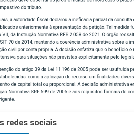
mpestivo do tributo.
s, a autoridade fiscal declarou a ineficácia parcial da consult
blicados anteriormente à apresentação da petição. Tal medida fu
so VII, da Instrução Normativa RFB 2.058 de 2021. O órgão ressal
OSIT 70 de 2014, mantendo a coerência administrativa sobre a im
ão civil por conta própria. A decisão enfatiza que o benefício é
xtensiva para situações não previstas explicitamente pelo legisl
isenção do artigo 39 da Lei 11.196 de 2005 pode ser usufruída p
belecidas, como a aplicação do recurso em finalidades diversa
ho de capital total ou proporcional. A decisão administrativa en
rução Normativa SRF 599 de 2005 e aos requisitos formais de 
vigente.
s redes sociais