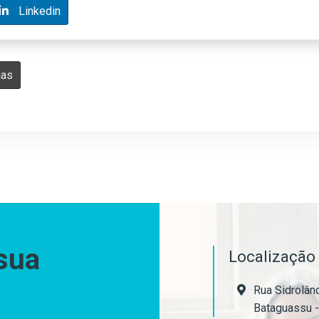
Linkedin
ias
sua
Localizaçã
Rua Sidrolând
Bataguassu 