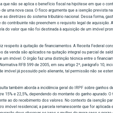
 que não se aplica o benefício fiscal na hipótese em que o contr
o de uma nova casa. O fisco argumenta que a isenção prevista na
me as diretrizes do sistema tributário nacional. Dessa forma, ga
o contribuinte não preenchem o requisito legal de aquisição. A
ela do valor que não foi destinada à aquisição de um imóvel pro
diz respeito à quitação de financiamentos. A Receita Federal co
s da venda são aplicados na quitação integral ou parcial de sa
e um imóvel. O órgão faz uma distinção técnica entre o financia
Normativa RFB 599 de 2005, em seu artigo 2º, parágrafo 10, incis
e imóvel já possuído pelo alienante, tal permissão não se esten
lta também aborda a incidência geral do IRPF sobre ganhos de c
ntre 15% e 22,5%, dependendo do montante do ganho apurado. O 
ente ao do recebimento dos valores. No contexto da isenção parci
tro imóvel residencial, a parcela remanescente que for aplicada
A apuração deve observar os juros e multas de mora caso o prazo