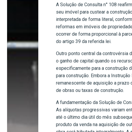
A Solução de Consulta n° 108 reafirma
seu imóvel para custear a construçã
interpretada de forma literal, confor
reformas em imóveis de propriedade d
ocorrer de forma proporcional à parc
do artigo 39 da referida lei.
Outro ponto central da controvérsia 
o ganho de capital quando os recurso
especificamente para a construção d
para construção. Embora a Instrução 
remanescente de aquisição a prazo d
de obras ou taxas de construção.
A fundamentação da Solução de Consu
As alíquotas progressivas variam e
até o último dia útil do mês subsequ
produto da venda na aquisição de ou
obra será tributada integralmente. 