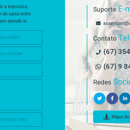
do a impostos,
E-m
Suporte
 de caixa entre
 em atendê-lo.
assescont@a
Te
Contato
(67) 35
(67) 9 
Soci
Redes
Mapa do E