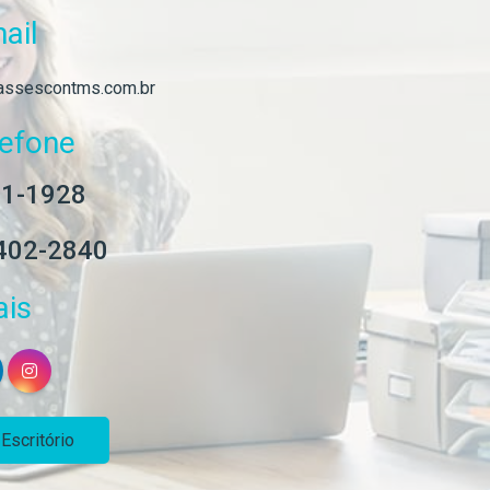
ail
ssescontms.com.br
lefone
41-1928
8402-2840
ais
scritório