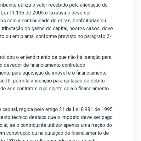
ibuinte utiliza o valor recebido pela alienação de
 Lei 11.196 de 2005 é taxativa e deve ser
stos com a continuidade de obras, benfeitorias ou
 tributação do ganho de capital, nestes casos, deve
nto ou em planta, conforme previsto no parágrafo 2º
nsolidou o entendimento de que não há isenção para
ldo devedor de financiamento contratado
mento para aquisição de imóvel e o financiamento
o III, permita a isenção para quitação de débito
de aos contratos cujo objeto seja o financiamento
apital, regida pelo artigo 21 da Lei 8.981 de 1995.
texto técnico destaca que o imposto deve ser pago
al, se o contribuinte utilizar apenas uma fração do
 em construção ou na quitação de financiamento de
 de 180 dias seja ultrapassado sem a devida